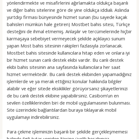
yönlendirmekte ve misafirlerini ağırlamakta oldukça başarılı
ve diğer bahis sitelerine göre de yine oldukça iddialı. Aslında
yurtdışı firması bünyesinde hizmet sunan (bu sayede kaçak
bahisleri mümkün hale getiren) Mostbet bahis sitesi, Türkçe
desteğini de ihmal etmemiş. Anlaşılır ve tercümelerinde hiçbir
karmaşaya sebebiyet vermeyecek şekilde açıklayıcı sunum
yapan Most bahis sitesinin rakipleri fazlasıyla zorlanacak.
Mostbet bahis sitesinde kullanıcılara hitap eden ve onlara iyi
bir hizmet sunan canlı destek ekibi vardır. Bu canlı destek
ekibi bahis sitesinin ana sayfasında kullanıcılara her saat
hizmet vermektedir. Bu canlı destek ekibinden yapamadığınız
işlemlerde ve ya merak ettiğiniz konular hakkında bilgiler
alabilir ve eğer sitede eksiklikler görüyorsanız şikayetlerinizi
de bu canlı destek ekibine yapabilirsiniz. Casibom’un en
sevilen özelliklerinden biri de mobil uygulamasının bulunması.
Site üzerindeki bağlantılardan buraya tıklayarak mobil
uygulamayı indirebilirsiniz.
Para çekme işleminizin başarılı bir şekilde gerçekleşmemesi
halinde ilgili tutar yeniden Nesine üyelik hesabınıza