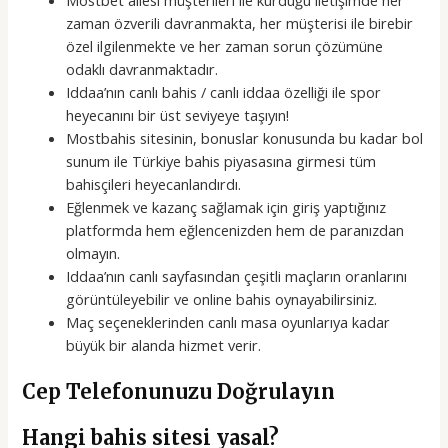
Mostbet ailesi müşterileri ile kurduğu iletişimde her
zaman özverili davranmakta, her müşterisi ile birebir
özel ilgilenmekte ve her zaman sorun çözümüne
odaklı davranmaktadır.
Iddaa’nın canlı bahis / canlı iddaa özelliği ile spor
heyecanını bir üst seviyeye taşıyın!
Mostbahis sitesinin, bonuslar konusunda bu kadar bol
sunum ile Türkiye bahis piyasasına girmesi tüm
bahisçileri heyecanlandırdı.
Eğlenmek ve kazanç sağlamak için giriş yaptığınız
platformda hem eğlencenizden hem de paranızdan
olmayın.
Iddaa’nın canlı sayfasından çeşitli maçların oranlarını
görüntüleyebilir ve online bahis oynayabilirsiniz.
Maç seçeneklerinden canlı masa oyunlarıya kadar
büyük bir alanda hizmet verir.
Cep Telefonunuzu Doğrulayın
Hangi bahis sitesi yasal?