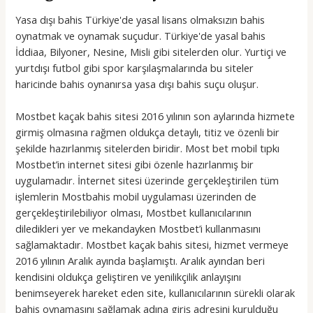
Yasa dışı bahis Türkiye'de yasal lisans olmaksızın bahis
oynatmak ve oynamak suçudur. Türkiye'de yasal bahis
İddiaa, Bilyoner, Nesine, Misli gibi sitelerden olur. Yurtiçi ve
yurtdışı futbol gibi spor karşılaşmalarında bu siteler
haricinde bahis oynanırsa yasa dışı bahis suçu oluşur.
Mostbet kaçak bahis sitesi 2016 yılının son aylarında hizmete
girmiş olmasına rağmen oldukça detaylı, titiz ve özenli bir
şekilde hazırlanmış sitelerden biridir. Most bet mobil tıpkı
Mostbet’in internet sitesi gibi özenle hazırlanmış bir
uygulamadır. İnternet sitesi üzerinde gerçekleştirilen tüm
işlemlerin Mostbahis mobil uygulaması üzerinden de
gerçekleştirilebiliyor olması, Mostbet kullanıcılarının
diledikleri yer ve mekandayken Mostbet’i kullanmasını
sağlamaktadır. Mostbet kaçak bahis sitesi, hizmet vermeye
2016 yılının Aralık ayında başlamıştı. Aralık ayından beri
kendisini oldukça geliştiren ve yenilikçilik anlayışını
benimseyerek hareket eden site, kullanıcılarının sürekli olarak
bahis oynamasını sağlamak adına giriş adresini kurulduğu