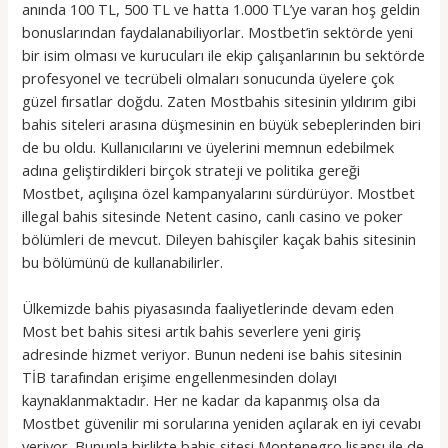
anında 100 TL, 500 TL ve hatta 1.000 TL’ye varan hoş geldin
bonuslarından faydalanabiliyorlar. Mostbet’in sektörde yeni
bir isim olması ve kurucuları ile ekip çalışanlarının bu sektörde
profesyonel ve tecrübeli olmaları sonucunda üyelere çok
güzel fırsatlar doğdu. Zaten Mostbahis sitesinin yıldırım gibi
bahis siteleri arasına düşmesinin en büyük sebeplerinden biri
de bu oldu. Kullanıcılarını ve üyelerini memnun edebilmek
adına geliştirdikleri birçok strateji ve politika gereği
Mostbet, açılışına özel kampanyalarını sürdürüyor. Mostbet
illegal bahis sitesinde Netent casino, canlı casino ve poker
bölümleri de mevcut. Dileyen bahisçiler kaçak bahis sitesinin
bu bölümünü de kullanabilirler.
Ülkemizde bahis piyasasında faaliyetlerinde devam eden
Most bet bahis sitesi artık bahis severlere yeni giriş
adresinde hizmet veriyor. Bunun nedeni ise bahis sitesinin
TİB tarafından erişime engellenmesinden dolayı
kaynaklanmaktadır. Her ne kadar da kapanmış olsa da
Mostbet güvenilir mi sorularına yeniden açılarak en iyi cevabı
veriyor. Bununla birlikte bahis sitesi Montenegro lisansı ile de