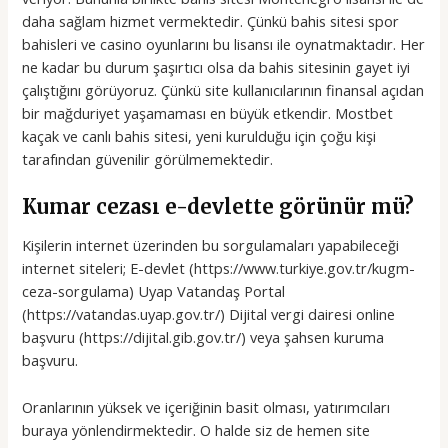
daha sağlam hizmet vermektedir. Çünkü bahis sitesi spor
bahisleri ve casino oyunlarını bu lisansı ile oynatmaktadır. Her
ne kadar bu durum şaşırtıcı olsa da bahis sitesinin gayet iyi
çalıştığını görüyoruz. Çünkü site kullanıcılarının finansal açıdan
bir mağduriyet yaşamaması en büyük etkendir. Mostbet
kaçak ve canlı bahis sitesi, yeni kurulduğu için çoğu kişi
tarafından güvenilir görülmemektedir.
Kumar cezası e-devlette görünür mü?
Kişilerin internet üzerinden bu sorgulamaları yapabileceği
internet siteleri; E-devlet (https://www.turkiye.gov.tr/kugm-
ceza-sorgulama) Uyap Vatandaş Portal
(https://vatandas.uyap.gov.tr/) Dijital vergi dairesi online
başvuru (https://dijital.gib.gov.tr/) veya şahsen kuruma
başvuru.
Oranlarının yüksek ve içeriğinin basit olması, yatırımcıları
buraya yönlendirmektedir. O halde siz de hemen site