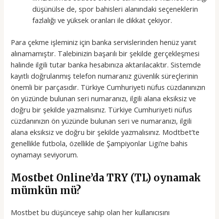
düşünülse de, spor bahisleri alanındaki seçeneklerin
fazlalığı ve yüksek oranları ile dikkat çekiyor.
Para çekme işleminiz için banka servislerinden henüz yanıt
alınamamıştır. Talebinizin başarılı bir şekilde gerçekleşmesi
halinde ilgili tutar banka hesabınıza aktarılacaktır. Sistemde
kayıtlı doğrulanmış telefon numaranız güvenlik süreçlerinin
önemli bir parçasıdır. Türkiye Cumhuriyeti nüfus cüzdanınızın
ön yüzünde bulunan seri numaranızı, ilgili alana eksiksiz ve
doğru bir şekilde yazmalısınız. Türkiye Cumhuriyeti nüfus
cüzdanınızın ön yüzünde bulunan seri ve numaranızı, ilgili
alana eksiksiz ve doğru bir şekilde yazmalısınız. Modtbet’te
genellikle futbola, özellikle de Şampiyonlar Ligi’ne bahis
oynamayı seviyorum.
Mostbet Online’da TRY (TL) oynamak
mümkün mü?
Mostbet bu düşünceye sahip olan her kullanıcısını