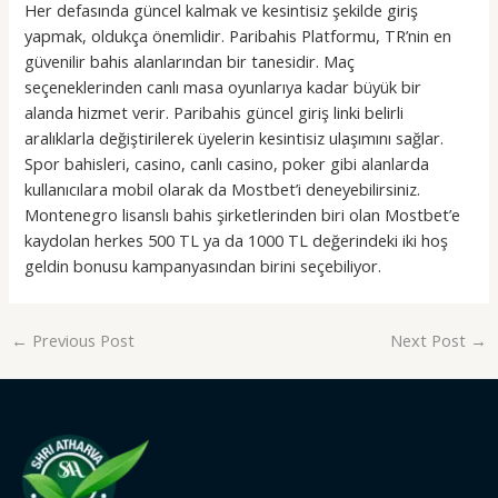
Her defasında güncel kalmak ve kesintisiz şekilde giriş
yapmak, oldukça önemlidir. Paribahis Platformu, TR’nin en
güvenilir bahis alanlarından bir tanesidir. Maç
seçeneklerinden canlı masa oyunlarıya kadar büyük bir
alanda hizmet verir. Paribahis güncel giriş linki belirli
aralıklarla değiştirilerek üyelerin kesintisiz ulaşımını sağlar.
Spor bahisleri, casino, canlı casino, poker gibi alanlarda
kullanıcılara mobil olarak da Mostbet’i deneyebilirsiniz.
Montenegro lisanslı bahis şirketlerinden biri olan Mostbet’e
kaydolan herkes 500 TL ya da 1000 TL değerindeki iki hoş
geldin bonusu kampanyasından birini seçebiliyor.
←
Previous Post
Next Post
→