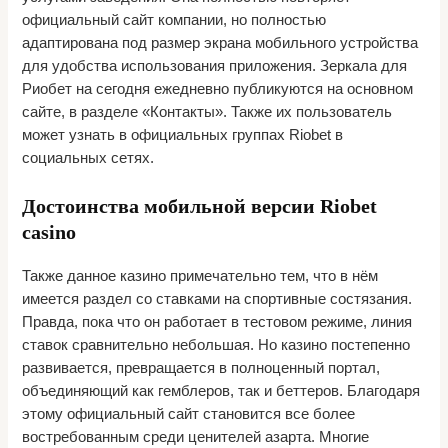
официальный сайт компании, но полностью
адаптирована под размер экрана мобильного устройства
для удобства использования приложения. Зеркала для
Риобет на сегодня ежедневно публикуются на основном
сайте, в разделе «Контакты». Также их пользователь
может узнать в официальных группах Riobet в
социальных сетях.
Достоинства мобильной версии Riobet
casino
Также данное казино примечательно тем, что в нём
имеется раздел со ставками на спортивные состязания.
Правда, пока что он работает в тестовом режиме, линия
ставок сравнительно небольшая. Но казино постепенно
развивается, превращается в полноценный портал,
объединяющий как гемблеров, так и беттеров. Благодаря
этому официальный сайт становится все более
востребованным среди ценителей азарта. Многие