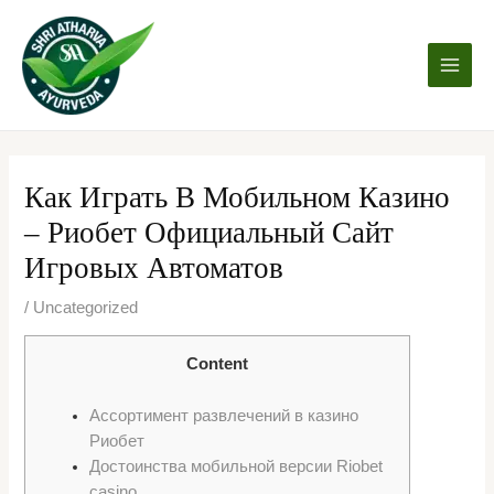
Skip
MAIN
to
MEN
content
Post
navigation
Как Играть В Мобильном Казино
– Риобет Официальный Сайт
Игровых Автоматов
/
Uncategorized
Content
Ассортимент развлечений в казино
Риобет
Достоинства мобильной версии Riobet
casino