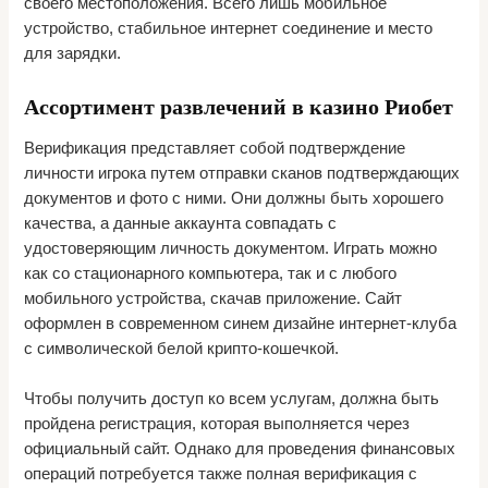
своего местоположения. Всего лишь мобильное
устройство, стабильное интернет соединение и место
для зарядки.
Ассортимент развлечений в казино Риобет
Верификация представляет собой подтверждение
личности игрока путем отправки сканов подтверждающих
документов и фото с ними. Они должны быть хорошего
качества, а данные аккаунта совпадать с
удостоверяющим личность документом. Играть можно
как со стационарного компьютера, так и с любого
мобильного устройства, скачав приложение. Сайт
оформлен в современном синем дизайне интернет-клуба
с символической белой крипто-кошечкой.
Чтобы получить доступ ко всем услугам, должна быть
пройдена регистрация, которая выполняется через
официальный сайт. Однако для проведения финансовых
операций потребуется также полная верификация с