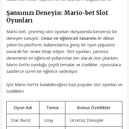
Şansınızı Deneyin: Mario-bet Slot
Oyunları
Mario-bet, çevrimiçi slot oyunları dünyasında benzersiz bir
deneyim sunuyor.
Cesur ve eğlenceli tasarımı
ile dikkat
çeken bu platform, kullanıcılarına geniş bir oyun yelpazesi
sunarak her zevke hitap ediyor. Slot oyunları, şansınızı
denemenin en eğlenceli yollarından biri olarak öne çıkarken,
Mario-bet’in sunduğu çeşitli temalar ve özellikler, oyunculara
saatlerce süren bir eğlence vadediyor.
İşte Mario-bet’te bulabileceğiniz bazı popüler slot oyunları ve
özellikleri:
Oyun Adı
Tema
Bonus Özellikler
Star Burst
Uzay
Ücretsiz Dönüşler