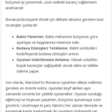
bütçenizi iyi yönetmek, uzun vadede kazanç sağlamanın
anahtarıdır.
Bonanza’da başarılı olmak için dikkate almanız gereken bazı
stratejiler şunlardır:
Bahis Yönetimi:
Bahis miktarınızı bütçenize göre
ayarlayın ve kayıplarınızı minimize edin.
Bedava Dönüşleri Tetikleme:
Belirli sembolleri
hedefleyerek bedava dönüşleri artırın.
Oyunun Volatilitesini Anlama:
Yüksek volatilite,
büyük kazançlar sağlayabilir ancak daha az sıklıkla
ödeme yapar.
Son olarak, Mariobet’te Bonanza oynarken dikkat edilmesi
gereken en önemli nokta, oyundan keyif alırken aynı
zamanda sorumlu bir şekilde oynamaktır. Oyunun sunduğu
eğlenceyi ve heyecanı yaşarken, bütçenizi aşmamaya özen
gösterin. Unutmayın ki şans faktörü her zaman devrede ve
kazanmak kadar kaybetmek de oyunların doğasında var.