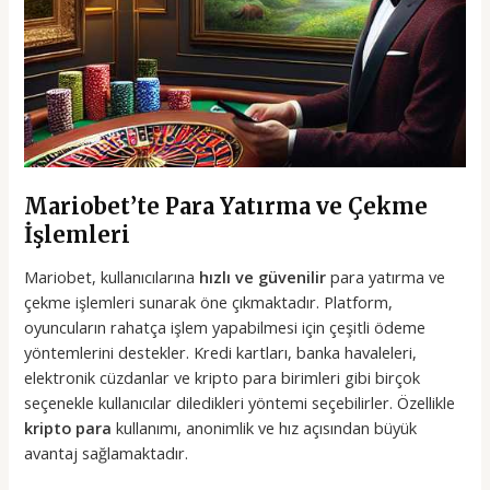
Mariobet’te Para Yatırma ve Çekme
İşlemleri
Mariobet, kullanıcılarına
hızlı ve güvenilir
para yatırma ve
çekme işlemleri sunarak öne çıkmaktadır. Platform,
oyuncuların rahatça işlem yapabilmesi için çeşitli ödeme
yöntemlerini destekler. Kredi kartları, banka havaleleri,
elektronik cüzdanlar ve kripto para birimleri gibi birçok
seçenekle kullanıcılar diledikleri yöntemi seçebilirler. Özellikle
kripto para
kullanımı, anonimlik ve hız açısından büyük
avantaj sağlamaktadır.