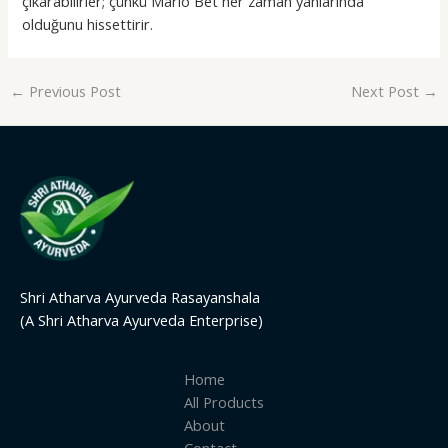
çıkarabilirler; çünkü Mario Bet her zaman yanlarında
olduğunu hissettirir.
←
Previous Post
Next Post
→
Shri Atharva Ayurveda Rasayanshala
(A Shri Atharva Ayurveda Enterprise)
Home
All Products
About