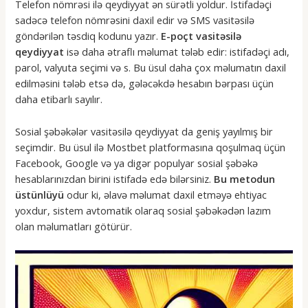
Telefon nömrəsi ilə qeydiyyat ən sürətli yoldur. İstifadəçi
sadəcə telefon nömrəsini daxil edir və SMS vasitəsilə
göndərilən təsdiq kodunu yazır.
E-poçt vasitəsilə
qeydiyyat
isə daha ətraflı məlumat tələb edir: istifadəçi adı,
parol, valyuta seçimi və s. Bu üsul daha çox məlumatın daxil
edilməsini tələb etsə də, gələcəkdə hesabın bərpası üçün
daha etibarlı sayılır.
Sosial şəbəkələr vasitəsilə qeydiyyat da geniş yayılmış bir
seçimdir. Bu üsul ilə Mostbet platformasına qoşulmaq üçün
Facebook, Google və ya digər populyar sosial şəbəkə
hesablarınızdan birini istifadə edə bilərsiniz.
Bu metodun
üstünlüyü
odur ki, əlavə məlumat daxil etməyə ehtiyac
yoxdur, sistem avtomatik olaraq sosial şəbəkədən lazım
olan məlumatları götürür.