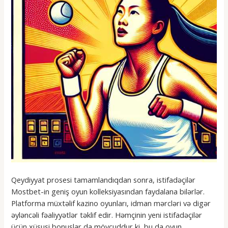
Qeydiyyat prosesi tamamlandıqdan sonra, istifadəçilər
Mostbet-in geniş oyun kolleksiyasından faydalana bilərlər.
Platforma müxtəlif kazino oyunları, idman mərcləri və digər
əyləncəli fəaliyyətlər təklif edir. Həmçinin yeni istifadəçilər
üçün xüsusi bonuslar da mövcuddur ki, bu da oyun