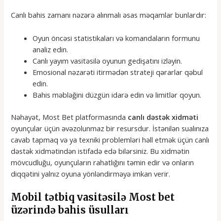
Canlı bahis zamanı nəzərə alınmalı əsas məqamlar bunlardır:
Oyun öncəsi statistikaları və komandaların formunu
analiz edin.
Canlı yayım vasitəsilə oyunun gedişatını izləyin.
Emosional nəzarəti itirmədən strateji qərarlar qəbul
edin.
Bahis məbləğini düzgün idarə edin və limitlər qoyun.
Nəhayət, Most Bet platformasında
canlı dəstək xidməti
oyunçular üçün əvəzolunmaz bir resursdur. İstənilən sualınıza
cavab tapmaq və ya texniki problemləri həll etmək üçün canlı
dəstək xidmətindən istifadə edə bilərsiniz. Bu xidmətin
mövcudluğu, oyunçuların rahatlığını təmin edir və onların
diqqətini yalnız oyuna yönləndirməyə imkan verir.
Mobil tətbiq vasitəsilə Most bet
üzərində bahis üsulları