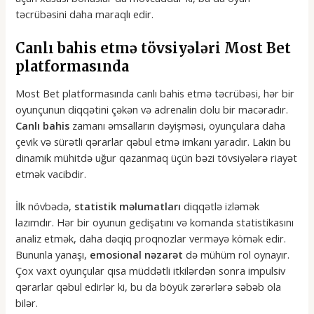
təcrübəsini daha maraqlı edir.
Canlı bahis etmə tövsiyələri Most Bet
platformasında
Most Bet platformasında canlı bahis etmə təcrübəsi, hər bir
oyunçunun diqqətini çəkən və adrenalin dolu bir macəradır.
Canlı bahis
zamanı əmsalların dəyişməsi, oyunçulara daha
çevik və sürətli qərarlar qəbul etmə imkanı yaradır. Lakin bu
dinamik mühitdə uğur qazanmaq üçün bəzi tövsiyələrə riayət
etmək vacibdir.
İlk növbədə,
statistik məlumatları
diqqətlə izləmək
lazımdır. Hər bir oyunun gedişatını və komanda statistikasını
analiz etmək, daha dəqiq proqnozlar verməyə kömək edir.
Bununla yanaşı,
emosional nəzarət
də mühüm rol oynayır.
Çox vaxt oyunçular qısa müddətli itkilərdən sonra impulsiv
qərarlar qəbul edirlər ki, bu da böyük zərərlərə səbəb ola
bilər.