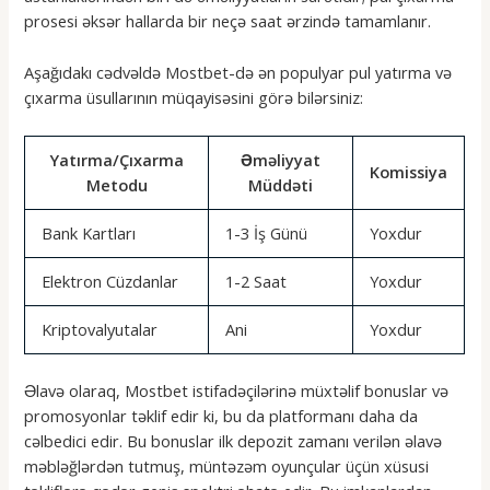
prosesi əksər hallarda bir neçə saat ərzində tamamlanır.
Aşağıdakı cədvəldə Mostbet-də ən populyar pul yatırma və
çıxarma üsullarının müqayisəsini görə bilərsiniz:
Yatırma/Çıxarma
Əməliyyat
Komissiya
Metodu
Müddəti
Bank Kartları
1-3 İş Günü
Yoxdur
Elektron Cüzdanlar
1-2 Saat
Yoxdur
Kriptovalyutalar
Ani
Yoxdur
Əlavə olaraq, Mostbet istifadəçilərinə müxtəlif bonuslar və
promosyonlar təklif edir ki, bu da platformanı daha da
cəlbedici edir. Bu bonuslar ilk depozit zamanı verilən əlavə
məbləğlərdən tutmuş, müntəzəm oyunçular üçün xüsusi