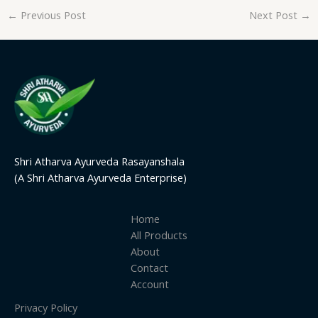
←
Previous Post
Next Post
→
Shri Atharva Ayurveda Rasayanshala
(A Shri Atharva Ayurveda Enterprise)
Home
All Products
About
Contact
Account
Privacy Policy