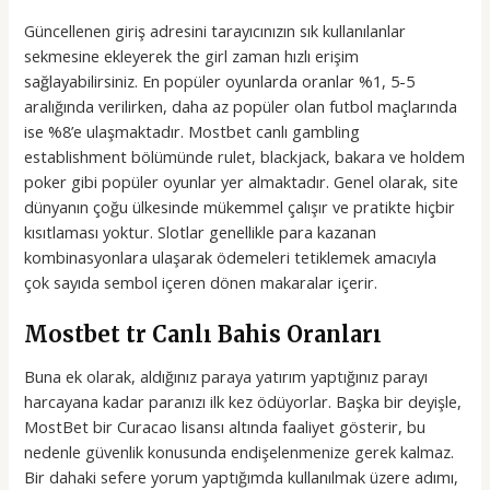
Güncellenen giriş adresini tarayıcınızın sık kullanılanlar
sekmesine ekleyerek the girl zaman hızlı erişim
sağlayabilirsiniz. En popüler oyunlarda oranlar %1, 5-5
aralığında verilirken, daha az popüler olan futbol maçlarında
ise %8’e ulaşmaktadır. Mostbet canlı gambling
establishment bölümünde rulet, blackjack, bakara ve holdem
poker gibi popüler oyunlar yer almaktadır. Genel olarak, site
dünyanın çoğu ülkesinde mükemmel çalışır ve pratikte hiçbir
kısıtlaması yoktur. Slotlar genellikle para kazanan
kombinasyonlara ulaşarak ödemeleri tetiklemek amacıyla
çok sayıda sembol içeren dönen makaralar içerir.
Mostbet tr Canlı Bahis Oranları
Buna ek olarak, aldığınız paraya yatırım yaptığınız parayı
harcayana kadar paranızı ilk kez ödüyorlar. Başka bir deyişle,
MostBet bir Curacao lisansı altında faaliyet gösterir, bu
nedenle güvenlik konusunda endişelenmenize gerek kalmaz.
Bir dahaki sefere yorum yaptığımda kullanılmak üzere adımı,