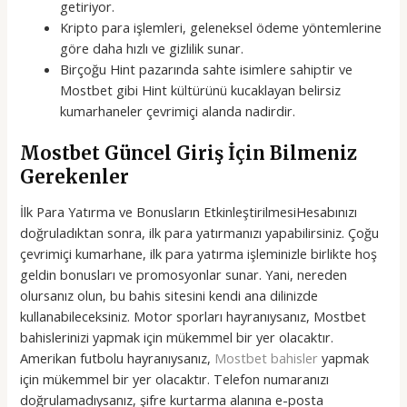
getiriyor.
Kripto para işlemleri, geleneksel ödeme yöntemlerine
göre daha hızlı ve gizlilik sunar.
Birçoğu Hint pazarında sahte isimlere sahiptir ve
Mostbet gibi Hint kültürünü kucaklayan belirsiz
kumarhaneler çevrimiçi alanda nadirdir.
Mostbet Güncel Giriş İçin Bilmeniz
Gerekenler
İlk Para Yatırma ve Bonusların EtkinleştirilmesiHesabınızı
doğruladıktan sonra, ilk para yatırmanızı yapabilirsiniz. Çoğu
çevrimiçi kumarhane, ilk para yatırma işleminizle birlikte hoş
geldin bonusları ve promosyonlar sunar. Yani, nereden
olursanız olun, bu bahis sitesini kendi ana dilinizde
kullanabileceksiniz. Motor sporları hayranıysanız, Mostbet
bahislerinizi yapmak için mükemmel bir yer olacaktır.
Amerikan futbolu hayranıysanız,
Mostbet bahisler
yapmak
için mükemmel bir yer olacaktır. Telefon numaranızı
doğrulamadıysanız, şifre kurtarma alanına e-posta