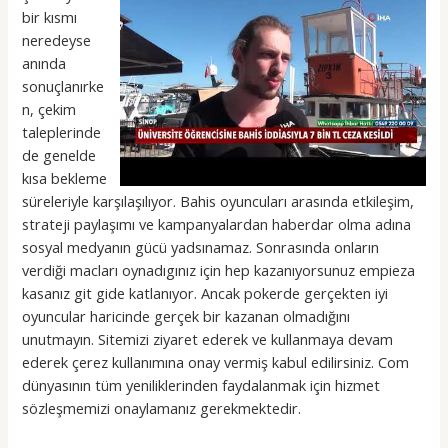
bir kısmı
neredeyse
anında
sonuçlanırke
n, çekim
taleplerinde
de genelde
kısa bekleme
süreleriyle karşılaşılıyor. Bahis oyuncuları arasında etkileşim,
strateji paylaşımı ve kampanyalardan haberdar olma adına
sosyal medyanın gücü yadsınamaz. Sonrasında onların
verdiği macları oynadıgınız için hep kazanıyorsunuz empieza
kasanız git gide katlanıyor. Ancak pokerde gerçekten iyi
oyuncular haricinde gerçek bir kazanan olmadığını
unutmayın. Sitemizi ziyaret ederek ve kullanmaya devam
ederek çerez kullanımına onay vermiş kabul edilirsiniz. Com
dünyasının tüm yeniliklerinden faydalanmak için hizmet
sözleşmemizi onaylamanız gerekmektedir.