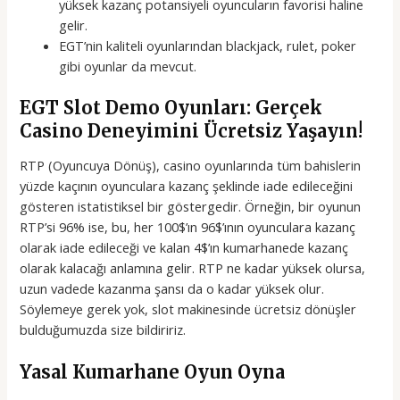
yüksek kazanç potansiyeli oyuncuların favorisi haline
gelir.
EGT’nin kaliteli oyunlarından blackjack, rulet, poker
gibi oyunlar da mevcut.
EGT Slot Demo Oyunları: Gerçek
Casino Deneyimini Ücretsiz Yaşayın!
RTP (Oyuncuya Dönüş), casino oyunlarında tüm bahislerin
yüzde kaçının oyunculara kazanç şeklinde iade edileceğini
gösteren istatistiksel bir göstergedir. Örneğin, bir oyunun
RTP’si 96% ise, bu, her 100$’ın 96$’ının oyunculara kazanç
olarak iade edileceği ve kalan 4$’ın kumarhanede kazanç
olarak kalacağı anlamına gelir. RTP ne kadar yüksek olursa,
uzun vadede kazanma şansı da o kadar yüksek olur.
Söylemeye gerek yok, slot makinesinde ücretsiz dönüşler
bulduğumuzda size bildiririz.
Yasal Kumarhane Oyun Oyna