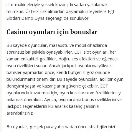
slot makineleriyle yüksek kazanç fırsatları yakalamak
mümkün. Üstelik risk almadan başlamak isteyenlere Egt
Slotları Demo Oyna seçeneği de sunuluyor.
Casino oyunları için bonuslar
Bu sayede oyuncular, masaüstü ve mobil cihazlarda
sorunsuz bir şekilde oynayabilirler. EGT slot oyunları, her
zaman en kaliteli grafikler, doğru ses efektleri ve eğlenceli
oyun özellikleri sunar. Ancak jackpot oyunlarına yüksek
bahisler yapmadan önce, kendi bütçenizi göz önünde
bulundurmanız önemlidir. Bu sayede oyuncular, adil bir oyun
deneyimi yaşar ve kazançlarını güvenle çekebilir. EGT
oyunlarında kazanmak için, oyun kurallarını ve özelliklerini iyi
anlamak önemlidir. Ayrıca, oyunlardaki bonus özelliklerini ve
jackpot seçeneklerini kullanarak kazanç şansınızı
artırabilirsiniz.
Bu oyunlar, gerçek para yatırmadan önce stratejilerinizi