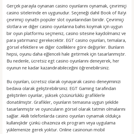
Gerçek parayla oynanan casino oyunlarını oynamak, çevrimiçi
casino sitelerinde en uygunudur. Seçeneği dahil Book of Ra’yi
çevrimiçi oynaEn popüler slot oyunlarından biridir. Çevrimiçi
slotlara ve diğer casino oyunlarına bahis koymak için uygun
bir oyun platformu seçmeniz, casino sitesine kaydolmanız ve
para yatırmanız gerekecektir. EGT casino oyunları, temalara,
görsel efektlere ve diğer özelliklere göre değişirler. Bunların
hepsi, oyunu daha eğlenceli hale getirmek için tasarlanmıştır.
Bu nedenle, ücretsiz egt casino oyunlarını deneyerek, her
oyunun ne kadar kazandırabileceğini öğrenebilirsiniz.
Bu oyunları, ücretsiz olarak oynayarak casino deneyiminizi
bedava olarak geliştirebilirsiniz. EGT Gaming tarafından
geliştirilen oyunlar, yüksek çözünürlüklü grafiklerle
donatılmıştır. Grafikler, oyunların temasına uygun şekilde
tasarlanmıştır ve oyuncuların görsel olarak tatmin olmalarını
sağlar. Akıllı telefonlarda casino oyunları oynamak oldukça
kullanışlıdır çünkü cihazınıza ek program veya uygulama
yüklemenize gerek yoktur. Online casinonun mobil