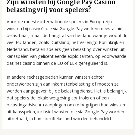
Zijn winsten bij Google Pay Casino
belastingvrij voor spelers?
Voor de meeste internationale spelers in Europa zijn
winsten bij casino’s die via Google Pay werken meestal niet
belastbaar, maar dit hangt af van het land waar je woont. In
veel EU-landen, zoals Duitsland, het Verenigd Koninkrijk en
Nederland, betalen spelers geen belasting over winsten uit
kansspelen van gelicentieerde exploitanten, op voorwaarde
dat het casino binnen de EU of EER gereguleerd is.
In andere rechtsgebieden kunnen winsten echter
onderworpen zijn aan inkomstenbelasting of moeten ze
worden aangegeven bij de belastingdienst. Het is belangrijk
dat spelers de lokale wetgeving controleren of een
belastingadviseur raadplegen om te begrijpen hoe winsten
uit kansspelen, inclusief winsten die via Google Pay worden
uitbetaald, in hun specifieke land worden behandeld.