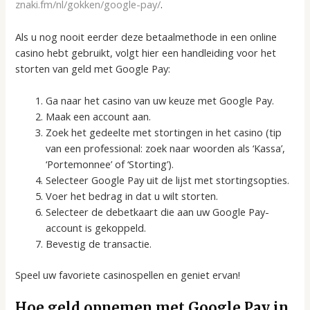
znaki.fm/nl/gokken/google-pay/
.
Als u nog nooit eerder deze betaalmethode in een online
casino hebt gebruikt, volgt hier een handleiding voor het
storten van geld met Google Pay:
Ga naar het casino van uw keuze met Google Pay.
Maak een account aan.
Zoek het gedeelte met stortingen in het casino (tip
van een professional: zoek naar woorden als ‘Kassa’,
‘Portemonnee’ of ‘Storting’).
Selecteer Google Pay uit de lijst met stortingsopties.
Voer het bedrag in dat u wilt storten.
Selecteer de debetkaart die aan uw Google Pay-
account is gekoppeld.
Bevestig de transactie.
Speel uw favoriete casinospellen en geniet ervan!
Hoe geld opnemen met Google Pay in