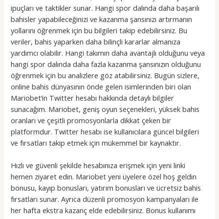
ipuçları ve taktikler sunar. Hangi spor dalında daha başarılı
bahisler yapabileceğinizi ve kazanma şansınızı artırmanın
yollarını öğrenmek için bu bilgileri takip edebilirsiniz. Bu
veriler, bahis yaparken daha bilinçli kararlar almanıza
yardımcı olabilir. Hangi takımın daha avantajlı olduğunu veya
hangi spor dalında daha fazla kazanma şansınızın olduğunu
öğrenmek için bu analizlere göz atabilirsiniz. Bugün sizlere,
online bahis dünyasının önde gelen isimlerinden biri olan
Mariobet’in Twitter hesabı hakkında detaylı bilgiler
sunacağım. Mariobet, geniş oyun seçenekleri, yüksek bahis
oranları ve çeşitli promosyonlarla dikkat çeken bir
platformdur. Twitter hesabı ise kullanıcılara güncel bilgileri
ve fırsatları takip etmek için mükemmel bir kaynaktır.
Hızlı ve güvenli şekilde hesabınıza erişmek için yeni linki
hemen ziyaret edin. Mariobet yeni üyelere özel hoş geldin
bonusu, kayıp bonusları, yatırım bonusları ve ücretsiz bahis
fırsatları sunar. Ayrıca düzenli promosyon kampanyaları ile
her hafta ekstra kazanç elde edebilirsiniz. Bonus kullanımı