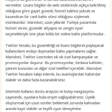
vermektir. Lisans bilgileri de web sitelerinde açıkça belirtilmiş
olduğuna göre gayet güvenli, hizmet kalitesi yüksek ve
kazandıran bir canlı bahis sitesi olduğunu söylemek
mümkündür. Mariobet, uzun yıllardır Türkiye pazarında
hizmet veren, güvenilir altyapısı ve zengin oyun
seçenekleriyle öne çıkan köklü bir online bahis platformudur.
Twitter hesabı, bu güvenilirliği ve lisans bilgilerini paylaşarak
kullanıcıların endişe duymadan bahis yapmalarını sağlar.
Mariobet, Twitter üzerinden sık sık özel kampanyalar ve
promosyonlar duyurur. Bu promosyonlar, bedava bahisler,
yatırım bonusları ve diğer özel teklifleri içerebilir. Mariobet
Twitter hesabını takip ederek, bu avantajlardan haberdar
olabilir ve daha fazla kazanabilirsiniz.
Sitemizin kullanıcı dostu arayüzü ve kolay navigasyonu
sayesinde, oyunlara hızla erişim sağlayabilirsiniz. Üyelik
oluşturmak için uzun süreler beklemek zorunda kalmadan
anında kayıt olabilir ve keyifli oyun deneyimine