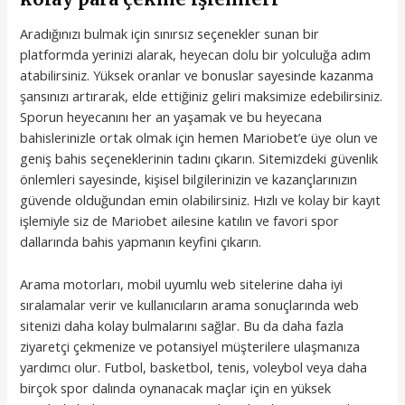
Aradığınızı bulmak için sınırsız seçenekler sunan bir
platformda yerinizi alarak, heyecan dolu bir yolculuğa adım
atabilirsiniz. Yüksek oranlar ve bonuslar sayesinde kazanma
şansınızı artırarak, elde ettiğiniz geliri maksimize edebilirsiniz.
Sporun heyecanını her an yaşamak ve bu heyecana
bahislerinizle ortak olmak için hemen Mariobet’e üye olun ve
geniş bahis seçeneklerinin tadını çıkarın. Sitemizdeki güvenlik
önlemleri sayesinde, kişisel bilgilerinizin ve kazançlarınızın
güvende olduğundan emin olabilirsiniz. Hızlı ve kolay bir kayıt
işlemiyle siz de Mariobet ailesine katılın ve favori spor
dallarında bahis yapmanın keyfini çıkarın.
Arama motorları, mobil uyumlu web sitelerine daha iyi
sıralamalar verir ve kullanıcıların arama sonuçlarında web
sitenizi daha kolay bulmalarını sağlar. Bu da daha fazla
ziyaretçi çekmenize ve potansiyel müşterilere ulaşmanıza
yardımcı olur. Futbol, basketbol, tenis, voleybol veya daha
birçok spor dalında oynanacak maçlar için en yüksek