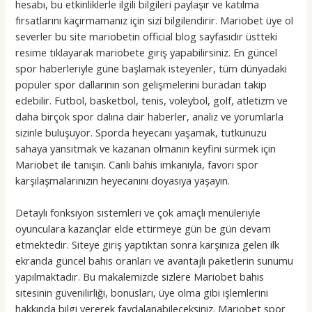
hesabı, bu etkinliklerle ilgili bilgileri paylaşır ve katılma
fırsatlarını kaçırmamanız için sizi bilgilendirir. Mariobet üye ol
severler bu site mariobetin official blog sayfasıdır üstteki
resime tıklayarak mariobete giriş yapabilirsiniz. En güncel
spor haberleriyle güne başlamak isteyenler, tüm dünyadaki
popüler spor dallarının son gelişmelerini buradan takip
edebilir. Futbol, basketbol, tenis, voleybol, golf, atletizm ve
daha birçok spor dalına dair haberler, analiz ve yorumlarla
sizinle buluşuyor. Sporda heyecanı yaşamak, tutkunuzu
sahaya yansıtmak ve kazanan olmanın keyfini sürmek için
Mariobet ile tanışın. Canlı bahis imkanıyla, favori spor
karşılaşmalarınızın heyecanını doyasıya yaşayın.
Detaylı fonksiyon sistemleri ve çok amaçlı menüleriyle
oyunculara kazançlar elde ettirmeye gün be gün devam
etmektedir. Siteye giriş yaptıktan sonra karşınıza gelen ilk
ekranda güncel bahis oranları ve avantajlı paketlerin sunumu
yapılmaktadır. Bu makalemizde sizlere Mariobet bahis
sitesinin güvenilirliği, bonusları, üye olma gibi işlemlerini
hakkında bilgi vererek faydalanabileceksiniz. Mariobet spor