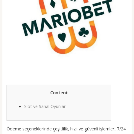
Content
Slot ve Sanal Oyunlar
Ödeme seçeneklerinde çeşitlilik, hızlı ve güvenli işlemler, 7/24